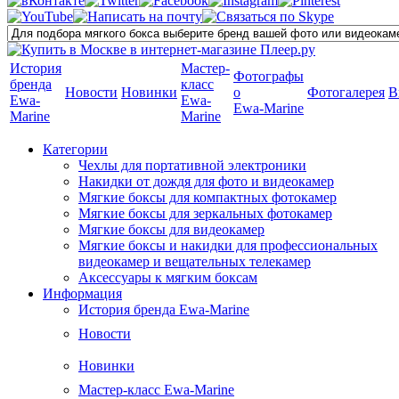
История
Мастер-
Фотографы
бренда
класс
Новости
Новинки
о
Фотогалерея
В
Ewa-
Ewa-
Ewa-Marine
Marine
Marine
Категории
Чехлы для портативной электроники
Накидки от дождя для фото и видеокамер
Мягкие боксы для компактных фотокамер
Мягкие боксы для зеркальных фотокамер
Мягкие боксы для видеокамер
Мягкие боксы и накидки для профессиональных
видеокамер и вещательных телекамер
Аксессуары к мягким боксам
Информация
История бренда Ewa-Marine
Новости
Новинки
Мастер-класс Ewa-Marine