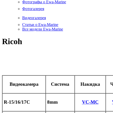
Фотографы о Ewa-Marine
Фотогалерея
Видеогалерея
Статьи о Ewa-Marine
Все модели Ewa-Marine
Ricoh
Видеокамера
Система
Накидка
Ч
R-15/16/17C
8mm
VC-MC