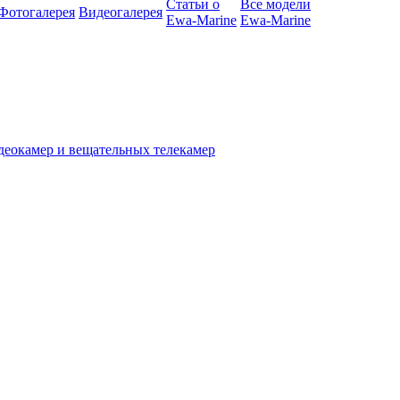
Статьи о
Все модели
Фотогалерея
Видеогалерея
Ewa-Marine
Ewa-Marine
деокамер и вещательных телекамер