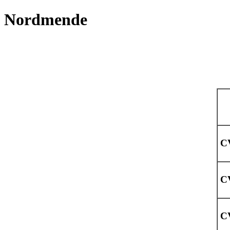
Nordmende
C
C
C