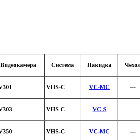
Видеокамера
Система
Накидка
Чехо
V301
VHS-C
VC-MC
---
V303
VHS-C
VC-S
---
V350
VHS-C
VC-MC
---