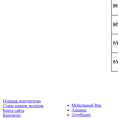
H
H
S
S
Помощь покупателю
Мобильный Век
Стань нашим дилером
Aquapac
Карта сайта
OverBoard
Контакты