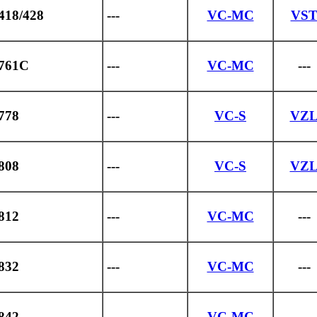
418/428
---
VC-MC
VS
-761C
---
VC-MC
---
778
---
VC-S
VZ
808
---
VC-S
VZ
812
---
VC-MC
---
832
---
VC-MC
---
842
---
VC-MC
---