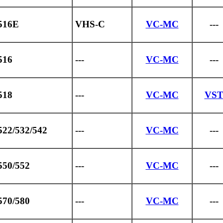
516E
VHS-C
VC-MC
---
516
---
VC-MC
---
518
---
VC-MC
VS
22/532/542
---
VC-MC
---
550/552
---
VC-MC
---
570/580
---
VC-MC
---