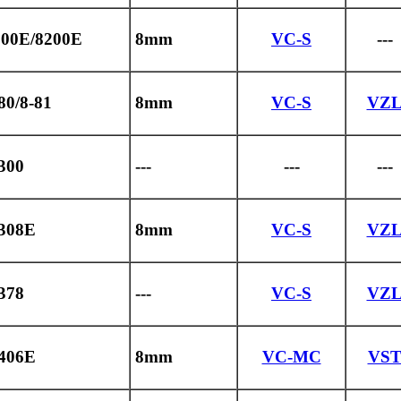
100E/8200E
8mm
VC-S
---
80/8-81
8mm
VC-S
VZ
300
---
---
---
-308E
8mm
VC-S
VZ
378
---
VC-S
VZ
-406E
8mm
VC-MC
VS