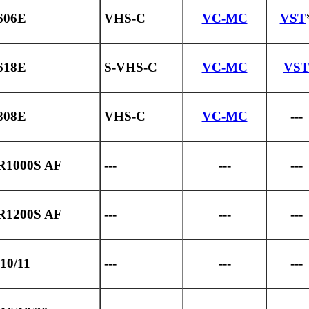
606E
VHS-C
VC-MC
VST
618E
S-VHS-C
VC-MC
VS
808E
VHS-C
VC-MC
---
R1000S AF
---
---
---
R1200S AF
---
---
---
10/11
---
---
---