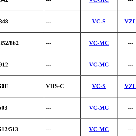
848
---
VC-S
VZ
852/862
---
VC-MC
---
912
---
VC-MC
---
50E
VHS-C
VC-S
VZ
503
---
VC-MC
---
512/513
---
VC-MC
---