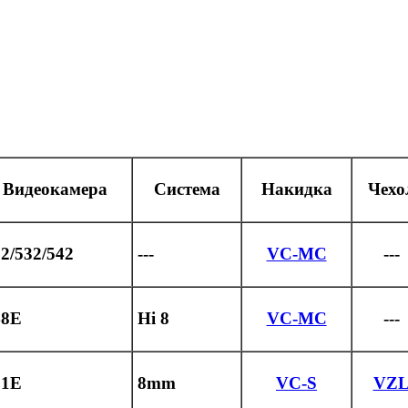
Видеокамера
Система
Накидка
Чехо
2/532/542
---
VC-MC
---
48E
Hi 8
VC-MC
---
81E
8mm
VC-S
VZ