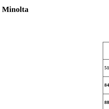
Minolta
51
8
8