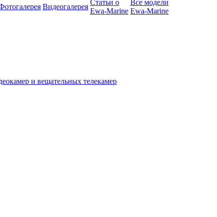
Статьи о
Все модели
Фотогалерея
Видеогалерея
Ewa-Marine
Ewa-Marine
деокамер и вещательных телекамер