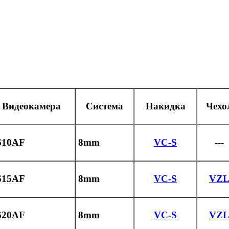
Видеокамера
Система
Накидка
Чехо
610AF
8mm
VC-S
---
615AF
8mm
VC-S
VZ
620AF
8mm
VC-S
VZ