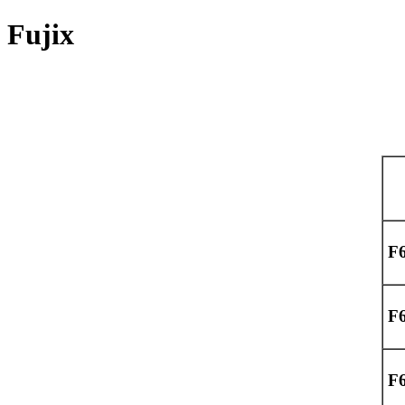
Fujix
F
F
F