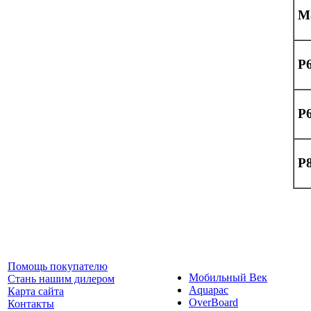
M
P
P
P
Помощь покупателю
Мобильный Век
Стань нашим дилером
Aquapac
Карта сайта
OverBoard
Контакты