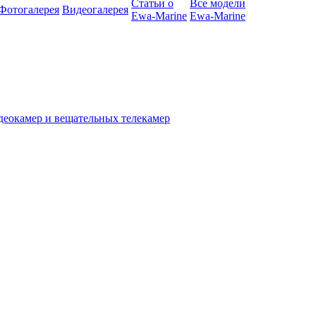
Статьи о
Все модели
Фотогалерея
Видеогалерея
Ewa-Marine
Ewa-Marine
деокамер и вещательных телекамер