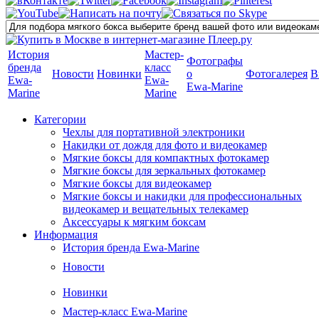
История
Мастер-
Фотографы
бренда
класс
Новости
Новинки
о
Фотогалерея
В
Ewa-
Ewa-
Ewa-Marine
Marine
Marine
Категории
Чехлы для портативной электроники
Накидки от дождя для фото и видеокамер
Мягкие боксы для компактных фотокамер
Мягкие боксы для зеркальных фотокамер
Мягкие боксы для видеокамер
Мягкие боксы и накидки для профессиональных
видеокамер и вещательных телекамер
Аксессуары к мягким боксам
Информация
История бренда Ewa-Marine
Новости
Новинки
Мастер-класс Ewa-Marine