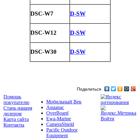
DSC-W7
D-SW
DSC-W12
D-SW
DSC-W30
D-SW
Поделиться
Помощь
Мобильный Век
покупателю
Aquapac
Стань нашим
OverBoard
дилером
Ewa-Marine
Войти
Карта сайта
CameraShield
Контакты
Pacific Outdoor
Equipment