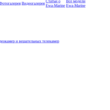
Статьи о
Все модели
Фотогалерея
Видеогалерея
Ewa-Marine
Ewa-Marine
деокамер и вещательных телекамер