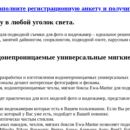
аполните регистрационную анкету и получит
у в любой уголок света.
я подводной съемки для фото и видеокамер – идеальное решение
, занятий дайвингом, снорклингом, подводной охоте, парусным 
онепроницаемые универсальные мягкие 
 разработки и изготовления водонепроницаемых универсальных н
ионалы делают интересные фотографии и фильмы.
, водонепроницаемые чехлы, мягкие боксы Ewa-Marine для под
т практически для всех моделей фото и видеокамер, представл
и видеокамерам которые есть в Вашем пользовании. Если Вы ре
 который у Вас уже есть, подойдет к Вашей новинке.
оптически чистым стеклом.
х накидок, чехлов, мягких боксов Ewa-Marine позволяет подобр
olta, Nikon, Panasonic, Pentax, Sanyo, Samsung, Sony, BenQ, Fujifi