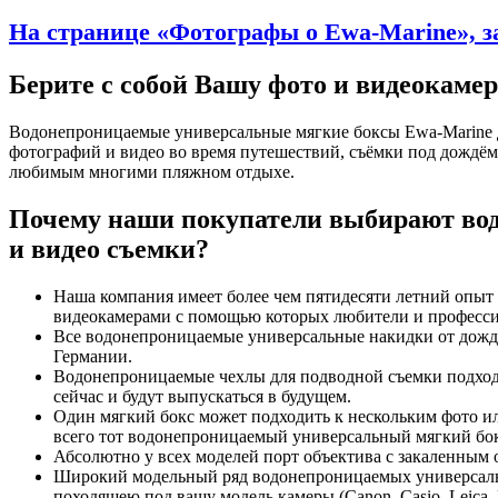
На странице «Фотографы о Ewa-Marine», з
Берите с собой Вашу фото и видеокамер
Водонепроницаемые универсальные мягкие боксы Ewa-Marine дл
фотографий и видео во время путешествий, съёмки под дождём
любимым многими пляжном отдыхе.
Почему наши покупатели выбирают вод
и видео съемки?
Наша компания имеет более чем пятидесяти летний опыт
видеокамерами с помощью которых любители и професс
Все водонепроницаемые универсальные накидки от дождя
Германии.
Водонепроницаемые чехлы для подводной съемки подходя
сейчас и будут выпускаться в будущем.
Один мягкий бокс может подходить к нескольким фото ил
всего тот водонепроницаемый универсальный мягкий бокс
Абсолютно у всех моделей порт объектива с закаленным 
Широкий модельный ряд водонепроницаемых универсальны
походящею под вашу модель камеры (Canon, Casio, Leica, Min