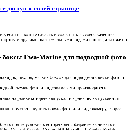
е доступ к своей странице
, если вы хотите сделать и сохранить высокое качество
спортом и другими экстремальными видами спорта, а так же на
боксы Ewa-Marine для подводной фото
акидок, чехлов, мягких боксов для подводной съемки фото и
водной съемки фото и видеокамерами производятся в
енных на рынке которые выпускались раньше, выпускаются
шили поменять, купить новую фото или видеокамеру, скорее
ать под те условия в которых вы собираетесь снимать и
lm, General Electric, Genius, HP, Hasselblad, Kenko, Kodak,